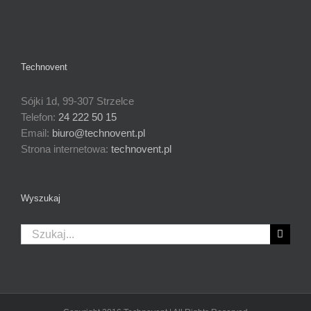
Technovent
Sójki 1d, 99-307 Strzelce
Telefon:
24 222 50 15
Email:
biuro@technovent.pl
Strona internetowa:
technovent.pl
Wyszukaj
Szukaj