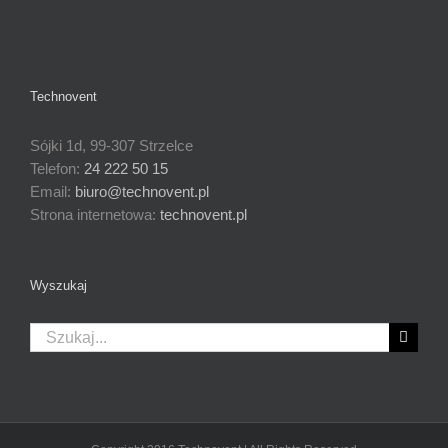
Technovent
Sójki 1d, 99-307 Strzelce
Telefon:
24 222 50 15
Email:
biuro@technovent.pl
Strona internetowa:
technovent.pl
Wyszukaj
Szukaj