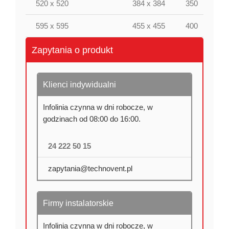
520 x 520
384 x 384
350
2
595 x 595
455 x 455
400
2
Zapytania o produkt
Klienci indywidualni
Infolinia czynna w dni robocze, w
godzinach od 08:00 do 16:00.
24 222 50 15
zapytania@technovent.pl
Firmy instalatorskie
Infolinia czynna w dni robocze, w