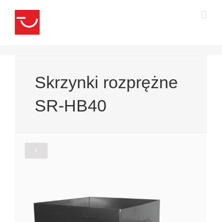
Przejdź
do
zawartości
Skrzynki rozprężne
SR-HB40
<