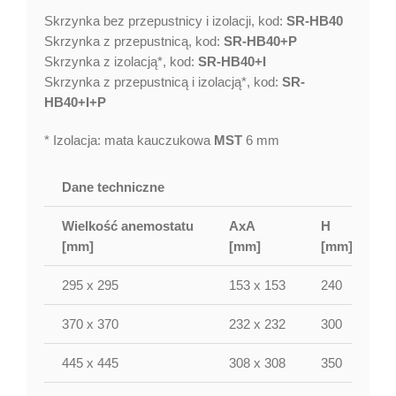
Skrzynka bez przepustnicy i izolacji, kod:
SR-HB40
Skrzynka z przepustnicą, kod:
SR-HB40+P
Skrzynka z izolacją*, kod:
SR-HB40+I
Skrzynka z przepustnicą i izolacją*, kod:
SR-
HB40+I+P
* Izolacja: mata kauczukowa
MST
6 mm
Dane techniczne
Wielkość anemostatu
AxA
H
[mm]
[mm]
[mm]
[
295 x 295
153 x 153
240
1
370 x 370
232 x 232
300
1
445 x 445
308 x 308
350
2